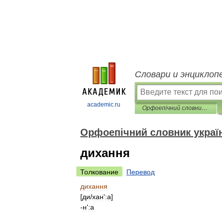
Словари и энциклоп
academic.ru
Орфоепічний словник української мови
Орфоепічний словник украї
дихання
Толкование
Перевод
дихання
[
д
и
/
хан
'
:а
]
-
н
'
:а