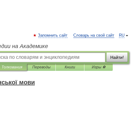
Запомнить сайт
Словарь на свой сайт
RU
едии на Академике
Найти!
Толкования
Переводы
Книги
Игры ⚽
нської мови