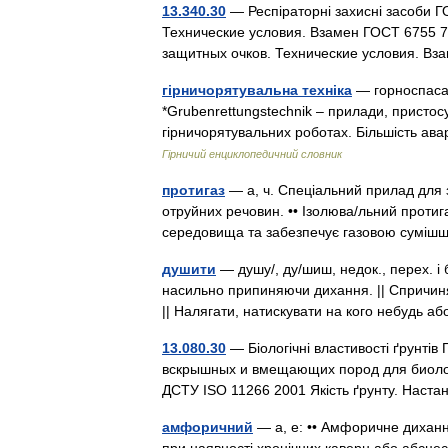
13.340.30
— Респіраторні захисні засоби 
Технические условия. Взамен ГОСТ 6755 7
защитных очков. Технические условия. В
гірничорятувальна техніка
— горноспасате
*Grubenrettungstechnik – прилади, пристос
гірничорятувальних роботах. Більшість а
Гірничий енциклопедичний словник
протигаз
— а, ч. Спеціальний прилад для з
отруйних речовин. •• Ізолюва/льний протиг
середовища та забезпечує газовою сум
душити
— душу/, ду/шиш, недок., перех. і 
насильно припиняючи дихання. || Спричиня
|| Налягати, натискувати на кого небудь
13.080.30
— Біологічні властивості ґрунті
вскрышных и вмещающих пород для биолог
ДСТУ ISO 11266 2001 Якість ґрунту. На
амфоричний
— а, е: •• Амфоричне диханн